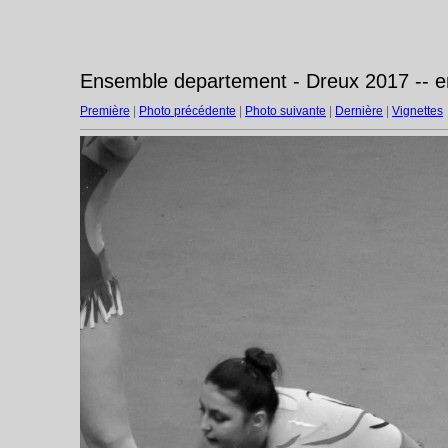
Ensemble departement - Dreux 2017 -- 
Première
|
Photo précédente
|
Photo suivante
|
Dernière
|
Vignettes