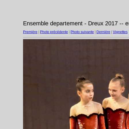
Ensemble departement - Dreux 2017 -- 
Première
|
Photo précédente
|
Photo suivante
|
Dernière
|
Vignettes