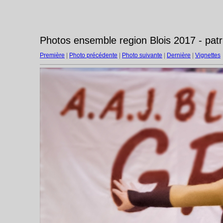
Photos ensemble region Blois 2017 - pat
Première
|
Photo précédente
|
Photo suivante
|
Dernière
|
Vignettes