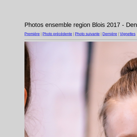
Photos ensemble region Blois 2017 - Den
Première
|
Photo précédente
|
Photo suivante
|
Dernière
|
Vignettes